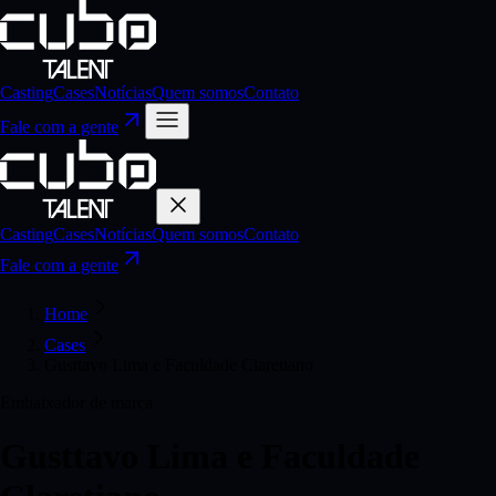
Casting
Cases
Notícias
Quem somos
Contato
Fale com a gente
Casting
Cases
Notícias
Quem somos
Contato
Fale com a gente
Home
Cases
Gusttavo Lima e Faculdade Claretiano
Embaixador de marca
Gusttavo Lima e Faculdade