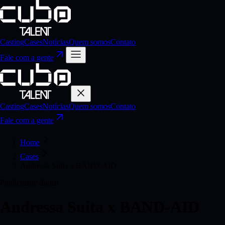
Casting
Cases
Notícias
Quem somos
Contato
Fale com a gente
Casting
Cases
Notícias
Quem somos
Contato
Fale com a gente
Home
Cases
Andressa Suita x BAND-AID
Publicidade digital
Andressa Suita x BAND-AID